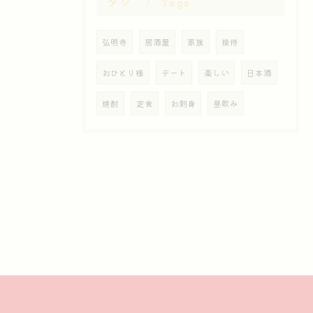
タグ
Tags
弘明寺
居酒屋
家族
接待
おひとり様
デート
楽しい
日本酒
焼酎
定食
お刺身
昼飲み