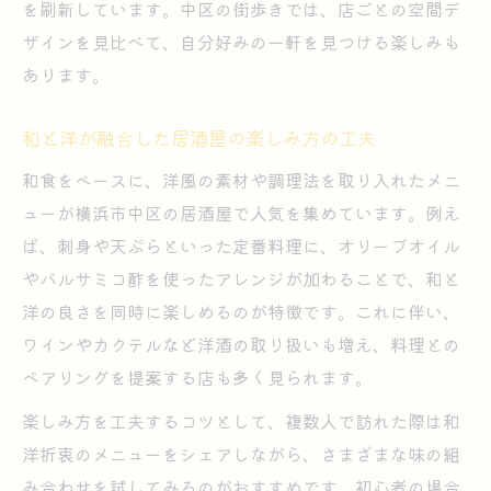
を刷新しています。中区の街歩きでは、店ごとの空間デ
初めての居酒屋訪問時に知りたいルール
ザインを見比べて、自分好みの一軒を見つける楽しみも
居酒屋初心者が押さえるべき基本マナー
あります。
居酒屋でよくある暗黙のルールを確認しよ
和と洋が融合した居酒屋の楽しみ方の工夫
う
和食をベースに、洋風の素材や調理法を取り入れたメニ
安心して楽しむための居酒屋利用の心得
ューが横浜市中区の居酒屋で人気を集めています。例え
居酒屋注文や会計の流れを事前に知る重要
ば、刺身や天ぷらといった定番料理に、オリーブオイル
性
やバルサミコ酢を使ったアレンジが加わることで、和と
店ごとの居酒屋ルールに柔軟に対応するコ
洋の良さを同時に楽しめるのが特徴です。これに伴い、
ツ
ワインやカクテルなど洋酒の取り扱いも増え、料理との
横浜らしさが薫る居酒屋選びのポイント
ペアリングを提案する店も多く見られます。
居酒屋選びで横浜らしさを感じる視点とは
楽しみ方を工夫するコツとして、複数人で訪れた際は和
地元密着型居酒屋を選ぶための着眼点
洋折衷のメニューをシェアしながら、さまざまな味の組
横浜の街に根付いた居酒屋の見極め方
み合わせを試してみるのがおすすめです。初心者の場合