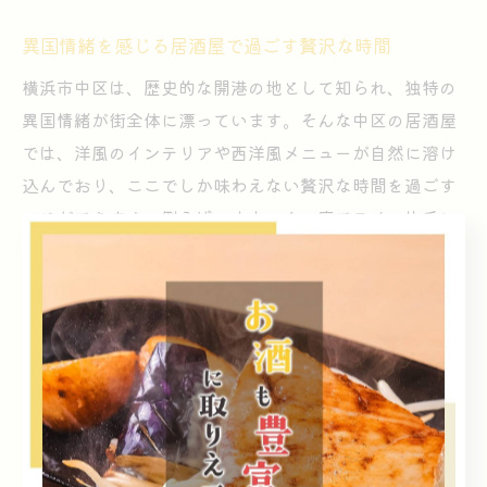
異国情緒を感じる居酒屋で過ごす贅沢な時間
横浜市中区は、歴史的な開港の地として知られ、独特の
異国情緒が街全体に漂っています。そんな中区の居酒屋
では、洋風のインテリアや西洋風メニューが自然に溶け
込んでおり、ここでしか味わえない贅沢な時間を過ごす
ことができます。例えば、カウンター席でワイン片手に
洋風おつまみを楽しむスタイルや、和と洋が融合した創
作料理が人気です。
特に、横浜の歴史と共に発展してきた老舗居酒屋では、
伝統的な和の雰囲気の中に、ステンドグラスやアンティ
ーク調の装飾が施されていることも珍しくありません。
こうした空間では、地元の食材を使った洋風メニュー
や、季節限定のカクテルなども提供され、女性やカップ