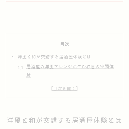
目次
洋風と和が交錯する居酒屋体験とは
居酒屋の洋風アレンジが生む独自の空間体
験
和と洋が融合した居酒屋の楽しみ方の工夫
居酒屋で味わう異文化ミックスの魅力を探
る
洋風テイストが加わる居酒屋の変化と特徴
洋風と和が交錯する居酒屋体験とは
横浜ならではの居酒屋で出会う新たな発見