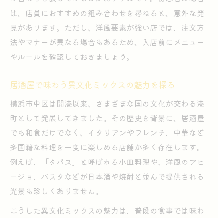
居酒屋で味わう横浜独自の雰囲気を探す
は、店員におすすめの組み合わせを尋ねると、意外な発
失敗しない居酒屋選びのための工夫
見があります。ただし、洋風要素が強い店では、注文方
歴史とともに進化する横浜の居酒屋風景
法やマナーが異なる場合もあるため、入店前にメニュー
やルールを確認しておきましょう。
居酒屋の歴史が映し出す横浜の街並み変遷
進化する居酒屋文化が街歩きを豊かにする
居酒屋で味わう異文化ミックスの魅力を探る
伝統と革新が織り成す横浜の居酒屋事情
横浜市中区は開港以来、さまざまな国の文化が交わる港
居酒屋を通じて感じる横浜の時代の変化
町として発展してきました。その歴史を背景に、居酒屋
歴史ある居酒屋で味わう横浜の奥深さ
でも和食だけでなく、イタリアンやフレンチ、中華など
多国籍な料理を一度に楽しめる店舗が多く存在します。
例えば、「タパス」と呼ばれる小皿料理や、洋風のアヒ
ージョ、パスタなどが日本酒や焼酎と並んで提供される
光景も珍しくありません。
こうした異文化ミックスの魅力は、普段の食事では味わ