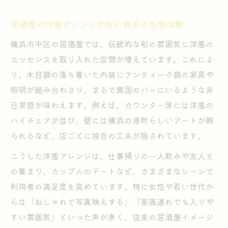
横浜市中区で味わう居酒屋の新たな魅力
居酒屋で感じる横浜市中区の歴史と空気感
居酒屋の洋風アレンジが生む独自の空間体験
新旧が交わる居酒屋で味わう地元の深み
横浜市中区の居酒屋では、伝統的な和の雰囲気に洋風の
街歩きが楽しくなる居酒屋巡りのポイント
エッセンスを取り入れた空間が増えています。これによ
り、木目調の落ち着いた内装にアンティーク調の家具や
横浜市中区の居酒屋が持つ独自の個性とは
照明が組み合わさり、まるで異国のバーにいるような非
居酒屋選びで味わえる横浜らしい体験
日常感が味わえます。例えば、カウンター席には洋風の
異国情緒漂う場所で居酒屋文化を満喫
ハイチェアが並び、壁には横浜の港町らしいアートが飾
異国情緒を感じる居酒屋で過ごす贅沢な時
られるなど、店ごとに独自の工夫が施されています。
間
こうした洋風アレンジは、仕事帰りの一人飲みや友人と
居酒屋文化と横浜の歴史が生む特別な空気
の集まり、カップルのデートなど、さまざまなシーンで
居酒屋で味わう多様な文化の融合を体感
利用者の満足度を高めています。特に女性や若い世代か
街の雰囲気と居酒屋の魅力を同時に楽しむ
らは「おしゃれで写真映えする」「家族連れでも入りや
方法
すい雰囲気」といった声が多く、従来の居酒屋イメージ
異国情緒と居酒屋体験が織り成す横浜散策