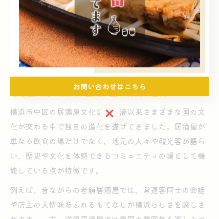
ルにも好評です。
初めて訪れる方は、落ち着いた雰囲気の店を選ぶこと
で、ゆったりとした時間を過ごせます。ただし、人気店
は混雑することも多いため、事前予約や早めの来店が安
心です。
お問い合わせはこちら
居酒屋文化と横浜の歴史が生む特別な空気
お問い合わせはこちら
横浜市中区の居酒屋文化は、開港以来さまざまな国の文
化が交わる中で独自の進化を遂げてきました。居酒屋が
単なる飲食の場だけでなく、地元の人々や観光客が語ら
い、歴史や文化を体感できるコミュニティの場として機
能している点が特徴です。
例えば、昔ながらの老舗居酒屋では、常連客同士の会話
や店主の人情味あふれるもてなしが横浜らしさを感じさ