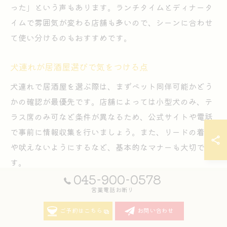
った」という声もあります。ランチタイムとディナータ
イムで雰囲気が変わる店舗も多いので、シーンに合わせ
て使い分けるのもおすすめです。
犬連れが居酒屋選びで気をつける点
犬連れで居酒屋を選ぶ際は、まずペット同伴可能かどう
かの確認が最優先です。店舗によっては小型犬のみ、テ
ラス席のみ可など条件が異なるため、公式サイトや電話
で事前に情報収集を行いましょう。また、リードの着用
や吠えないようにするなど、基本的なマナーも大切で
す。
045-900-0578
犬用の水やフードの持ち込み可否、周囲のお客様への配
営業電話お断り
慮、トイレマナーなども確認ポイントです。万が一、他
ご予約はこちら
お問い合わせ
の犬や人に迷惑をかけてしまった場合には、すぐに対応