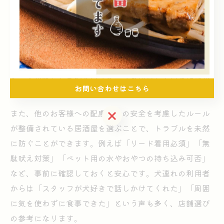
犬連れで居酒屋を利用する際に最も大切なのは、愛犬と
一緒にリラックスできる環境を選ぶことです。ペット可
と明記されている居酒屋でも、店内の雰囲気や広さ、席
の配置によって快適さは大きく変わります。特に神奈川
県横浜市や川崎市麻生区周辺では、テラス席や半個室な
ど、犬が落ち着きやすいスペースを用意している店舗が
お問い合わせはこちら
増えています。
また、他のお客様への配慮や犬の安全を考慮したルール
お問い合わせはこちら
が整備されている居酒屋を選ぶことで、トラブルを未然
に防ぐことができます。例えば「リード着用必須」「無
駄吠え対策」「ペット用の水やおやつの持ち込み可否」
など、事前に確認しておくと安心です。犬連れの利用者
からは「スタッフが犬好きで話しかけてくれた」「周囲
に気を使わずに食事できた」という声も多く、店舗選び
の参考になります。