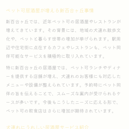
新百合ヶ丘でペット可ランチの楽しみ方
ペット可居酒屋が増える新百合ヶ丘事情
居酒屋飲み歩きで犬も飼い主も満足体験
新百合ヶ丘では、近年ペット可の居酒屋やレストランが
麻生区で見つける犬と一緒の居酒屋時間
増えてきています。その背景には、地域の犬連れ散歩文
麻生区の居酒屋で愛犬と過ごす方法
化や、ペットと暮らす世帯の増加が挙げられます。駅周
ペット可レストランで居酒屋気分満喫
辺や住宅街に点在するカフェやレストランも、ペット同
犬連れが居酒屋選びで気をつける点
伴可能なサービスを積極的に取り入れています。
麻生区で犬の散歩後に立ち寄れる居酒屋
特に新百合ヶ丘の居酒屋では、ペット可ランチやディナ
ペット同伴居酒屋で感じる麻生区の魅力
ーを提供する店舗が増え、犬連れのお客様にも対応した
新百合ヶ丘周辺のペット可ランチ充実案内
メニューや設備が整えられています。予約時にペット同
伴の旨を伝えることで、スムーズな案内が受けられるケ
新百合ヶ丘で人気のペット可居酒屋ランチ
ースが多いです。今後もこうしたニーズに応える形で、
居酒屋ランチで犬連れにうれしいサービス
ペット可の飲食店はさらに増加が期待されています。
ペット可レストランと居酒屋の違いを解説
新百合ヶ丘駅周辺の犬歓迎居酒屋案内
犬連れにうれしい居酒屋サービス紹介