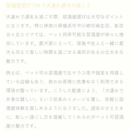
居酒屋選びで叶う犬連れ週末の楽しさ
犬連れ居酒屋の過ごし方実例を紹介
犬連れで週末を過ごす際、居酒屋選びは大切なポイント
新百合ヶ丘でペット可ランチの魅力
になります。特に神奈川県横浜市や川崎市麻生区、新百
麻生区の居酒屋で犬とくつろぐコツ
合ヶ丘エリアでは、ペット同伴可能な居酒屋が徐々に増
犬連れに最適な居酒屋活用のコツ
加しています。愛犬家にとって、家族や友人と一緒に愛
犬連れ居酒屋で快適に過ごす秘訣
犬も交えて楽しい時間を過ごせる場所があるのは大きな
居酒屋選びで重視したいペット可条件
魅力です。
新百合ヶ丘で犬と居酒屋巡りを楽しむ
例えば、ペット可の居酒屋ではテラス席や個室を用意し
ペット同伴の居酒屋マナーとは何か
ている店舗もあり、他のお客様に気兼ねなく利用できる
麻生区で犬連れ居酒屋を賢く活用
環境が整っています。こうした配慮により、「犬連れで
新百合ヶ丘エリアで叶うペット同伴飲み歩き
外食は難しい」という従来のイメージを覆し、気軽に居
新百合ヶ丘で居酒屋飲み歩きと犬連れ
酒屋体験を楽しめるようになりました。週末のひととき
に、新しい過ごし方を提案してくれるのがペット可居酒
ペット可居酒屋巡りで感じる新たな魅力
屋の魅力です。
犬と一緒に居酒屋を楽しむ週末プラン