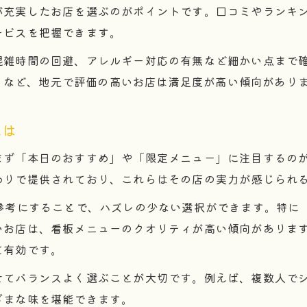
美味しい居酒屋の体験談が教える選び方
が充実したお店を選ぶのがポイントです。口コミやランキ
居酒屋美味しいメニューで感動した実例紹介
ービスを把握できます。
居酒屋の美味しい体験談から得るヒント集
混雑時間の回避、アレルギー対応の有無など細かい点まで
リアルな美味しい居酒屋体験を徹底解説
元民」など、地元で評価の高いお店は満足度が高い傾向があり
居酒屋で美味しい時間を過ごした声を紹介
居酒屋で外せない美味メニュー徹底紹介
とは
居酒屋で人気の美味しい定番メニューとは
まず「本日のおすすめ」や「限定メニュー」に注目するの
美味しい居酒屋ならではのおすすめメニュー
わりで提供されており、これらはその店の実力が感じられ
お問い合わせはこちら
お問い合わせはこちら
外せない居酒屋美味しい一品を徹底紹介
を参考にすることで、ハズレの少ない選択ができます。特に
居酒屋美味しい料理ランキングの傾向分析
いお店は、看板メニューのクオリティが高い傾向がありま
美味しい居酒屋の隠れ名物メニューを探す
て有効です。
せてバランスよく選ぶことが大切です。例えば、複数人で
ざまな味を堪能できます。