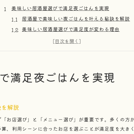
美味しい居酒屋選びで満足夜ごはんを実現
居酒屋で美味しい夜ごはんを叶える秘訣を解説
美味しい居酒屋選びで満足度が変わる理由
居酒屋の美味しいメニューの見つけ方とは
口コミから学ぶ居酒屋美味しい店の選び方
居酒屋で美味しい体験を楽しむ準備ポイント
居酒屋の絶品メニューを堪能する秘訣
で満足夜ごはんを実現
居酒屋で絶品メニューを選ぶコツと工夫
美味しい居酒屋で人気メニューを堪能する方法
居酒屋美味しい料理とお酒の組み合わせ術
訣を解説
定番から穴場まで美味しい居酒屋メニュー指南
ず「お店選び」と「メニュー選び」が重要です。多くの方
美味しい居酒屋で後悔しない注文ポイント
予算、利用シーンに合ったお店を選ぶことが満足度を大き
予算に合わせて楽しむ居酒屋美味発見術