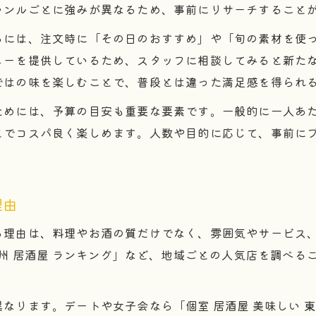
ャンルごとに強みが異なるため、事前にリサーチすること
居酒屋で美味しい時間と予算を両立するコツ
るには、注文時に「その日のおすすめ」や「旬の素材を使
美味しい居酒屋を予算内で楽しむポイント
ューを提供しているため、スタッフに相談してみると新た
予算別美味しい居酒屋の選び方ガイド
ではの味を楽しむことで、普段とは違った満足感を得られ
無駄なく居酒屋美味しいメニューを堪能する法
には、予算の目安も重要な要素です。一般的に一人あたり3
美味しい居酒屋体験に役立つ予算の考え方
とでコスパ良く楽しめます。人数や目的に応じて、事前に
味わい深い居酒屋時間を叶える方法
美味しい居酒屋で充実した時間を過ごすコツ
居酒屋美味しい料理と会話を楽しむ工夫
理由
居酒屋で味わい深いひとときを作る秘訣
る理由は、料理やお酒の質だけでなく、雰囲気やサービス
美味しい居酒屋時間の過ごし方アイデア集
九州 居酒屋 ランキング」など、地域ごとの人気店を調べ
居酒屋美味しい体験を最大限楽しむ方法
人気の美味しい居酒屋体験談に学ぶ
なります。デートや女子会なら「個室 居酒屋 美味しい 