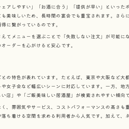
居酒屋人気メニューの注文タイミングとは
シェアしやすい」「お酒に合う」「提供が早い」といった
居酒屋で喜ばれる気配り注文のコツ
ても美味しいため、長時間の宴会でも重宝されます。さら
人気居酒屋で失敗しない注文マナー
獲得に繋がっているのです。
居酒屋利用時の注文ポイントを解説
さえてメニューを選ぶことで「失敗しない注文」が可能に
人気店でスムーズに注文する方法
のオーダーを心がけると安心です。
定番おつまみが光る居酒屋の楽しみ方
居酒屋人気おつまみの魅力と選び方
定番おつまみで盛り上がる居酒屋時間
ごとの特色が表れています。たとえば、東京や大阪など大
居酒屋おすすめおつまみを徹底解説
トや女子会など幅広いシーンに対応しています。一方、地
人気居酒屋で楽しむおつまみの組み合わせ
しい店」や「ご飯美味しい居酒屋」が検索されやすい傾向
居酒屋メニューで外せない定番おつまみ
なく、雰囲気やサービス、コストパフォーマンスの高さも
人気ランキングで探るおすすめ居酒屋
や落ち着ける空間を求める利用者から人気です。加えて、
居酒屋人気ランキングの見方と活用法