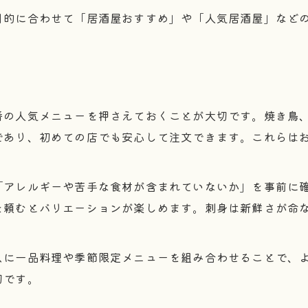
おすすめ居酒屋選びのランキング活用術
目的に合わせて「居酒屋おすすめ」や「人気居酒屋」など
居酒屋人気ランキングから見える傾向
注目の居酒屋をランキングで比較する
人気居酒屋の特徴とおすすめポイント
季節感を楽しむ居酒屋の注目メニュー
番の人気メニューを押さえておくことが大切です。焼き鳥
居酒屋人気季節メニューの魅力紹介
であり、初めての店でも安心して注文できます。これらは
季節ごとの居酒屋注目メニューを楽しむ
人気居酒屋で味わう季節限定メニュー
「アレルギーや苦手な食材が含まれていないか」を事前に
お問い合わせはこちら
お問い合わせはこちら
季節感あふれる居酒屋メニュー選び方
を頼むとバリエーションが楽しめます。刺身は新鮮さが命
居酒屋シーン別季節メニューの楽しみ方
スに一品料理や季節限定メニューを組み合わせることで、
切です。