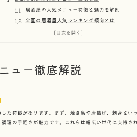
居酒屋の人気メニュー特徴と魅力を解剖
全国の居酒屋人気ランキング傾向とは
居酒屋で話題の定番メニュー選び方
人気居酒屋で注文される理由を探る
居酒屋好きが選ぶおすすめ人気メニュー
初めてでも安心な居酒屋定番ルール
ニュー徹底解説
居酒屋初心者が知るべき基本マナー集
人気居酒屋で役立つ定番ルール紹介
居酒屋の暗黙ルールを守るポイント
剖
失敗しない居酒屋利用の流れと注意点
通した特徴があります。まず、焼き鳥や唐揚げ、刺身とい
居酒屋人気店で安心して楽しむコツ
、調理の手軽さが魅力です。これらは幅広い世代に支持さ
人気の居酒屋における注文マナー集