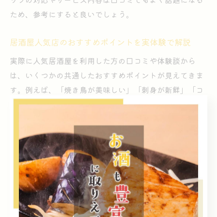
ため、参考にすると良いでしょう。
居酒屋人気店のおすすめポイントを実体験で解説
実際に人気居酒屋を利用した方の口コミや体験談から
は、いくつかの共通したおすすめポイントが見えてきま
す。例えば、「焼き鳥が美味しい」「刺身が新鮮」「コ
ース料理が充実している」といった料理面の評価や、
「スタッフが親切」「個室で落ち着ける」といったサー
ビス面での満足度が高く挙げられています。
また、飲み会や宴会、仕事帰りの一杯など、シーンごと
に最適な利用方法を提案してくれる店も人気です。例え
ば、少人数での利用にはカウンター席、グループ利用に
は個室や広めのテーブル席など、状況に応じた空間選び
ができる点が支持されています。さらに、期間限定メニ