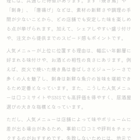
理には、共通した特徴があります。まず「焼き鳥」や
「刺身」、「唐揚げ」などは、素材の新鮮さや調理の手
間が少ないことから、どの店舗でも安定した味を楽しめ
る点が挙げられます。加えて、シェアしやすい盛り付け
や、注文から提供までのスピード感もポイントです。
人気メニューが上位に位置する理由は、幅広い年齢層に
好まれる味付けや、お酒との相性の良さにあります。例
えば、炭火で焼いた焼き鳥は香ばしさとジューシーさで
多くの人を魅了し、刺身は新鮮な魚介の旨味を堪能でき
るため定番となっています。また、こうした人気メニュ
ーは口コミサイトやSNSでも高評価を得やすく、居酒屋
選びの大きな指標となっています。
ただし、人気メニューは店舗によって味やボリュームに
差が出る場合があるため、事前に口コミや評判をチェッ
クするのがおすすめです。失敗しないためには、地元で