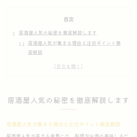
目次
居酒屋人気の秘密を徹底解説します
居酒屋人気が集まる理由と注目ポイント徹
底解説
口コミで話題の居酒屋人気店が選ばれる背
景とは
居酒屋人気ランキングに入る特徴を深掘り
居酒屋人気メニューと雰囲気の関係性を解
居酒屋人気の秘密を徹底解説します
説
居酒屋人気が高い理由と支持されるヒント
紹介
居酒屋人気が集まる理由と注目ポイント徹底解説
みんなに選ばれる居酒屋の魅力とは
居酒屋人気が高まる背景には、料理やお酒の美味しさだ