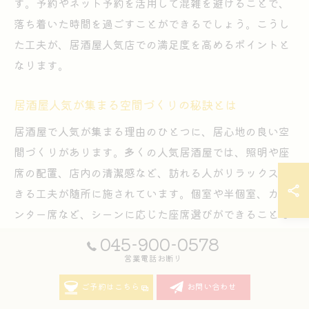
す。予約やネット予約を活用して混雑を避けることで、
落ち着いた時間を過ごすことができるでしょう。こうし
た工夫が、居酒屋人気店での満足度を高めるポイントと
なります。
居酒屋人気が集まる空間づくりの秘訣とは
居酒屋で人気が集まる理由のひとつに、居心地の良い空
間づくりがあります。多くの人気居酒屋では、照明や座
席の配置、店内の清潔感など、訪れる人がリラックスで
きる工夫が随所に施されています。個室や半個室、カウ
ンター席など、シーンに応じた座席選びができることも
高評価のポイントです。
045-900-0578
営業電話お断り
さらに、スタッフの温かな接客や、来店時のスムーズな
案内も人気居酒屋に共通する特徴です。例えば、初めて
ご予約はこちら
お問い合わせ
の利用でも気軽に注文できるタブレット端末の導入や、