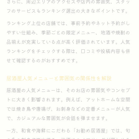
居酒屋人気店で体験したいおすすめメニュ
さらに、周辺エリアのアクセスや店内の雰囲気、スタッ
ー
フのサービスもランキング選出の大きなポイントです。
居酒屋人気の秘密を現地体験から紐解くコ
ランキング上位の店舗では、事前予約やネット予約がし
ツ
やすい仕組み、季節ごとの限定メニュー、地酒や焼酎の
居酒屋人気ランキング活用でお店選びを成
品揃えが充実している点が高く評価されています。人気
功
ランキングをチェックする際は、口コミや投稿内容も併
せて確認するのがおすすめです。
居酒屋人気スポットで快適に過ごす秘訣紹
介
居酒屋人気メニューと雰囲気の関係性を解説
居酒屋の人気メニューは、そのお店の雰囲気やコンセプ
トに大きく影響されます。例えば、アットホームな空間
では焼き鳥や唐揚げ、お刺身などの定番メニューが人気
で、カジュアルな雰囲気が会話を弾ませます。
一方、和食や海鮮にこだわる「お勧め居酒屋」では、旬