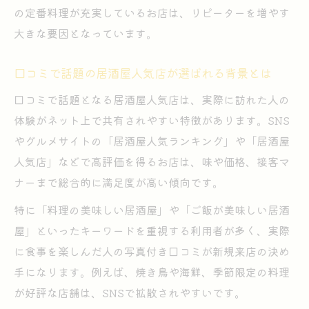
イド
の定番料理が充実しているお店は、リピーターを増やす
大きな要因となっています。
居酒屋人気を保つおすすめメニューの魅力
解説
口コミで話題の居酒屋人気店が選ばれる背景とは
居酒屋定番メニューで外せない一品を徹底
口コミで話題となる居酒屋人気店は、実際に訪れた人の
紹介
体験がネット上で共有されやすい特徴があります。SNS
居酒屋人気料理を一層楽しむコツを伝授し
やグルメサイトの「居酒屋人気ランキング」や「居酒屋
ます
人気店」などで高評価を得るお店は、味や価格、接客マ
居酒屋の暗黙ルールをスマートに理解
ナーまで総合的に満足度が高い傾向です。
居酒屋で人気を保つ暗黙ルールの基本を解
特に「料理の美味しい居酒屋」や「ご飯が美味しい居酒
説
屋」といったキーワードを重視する利用者が多く、実際
居酒屋人気スポットでのマナーと注意点ま
に食事を楽しんだ人の写真付き口コミが新規来店の決め
とめ
手になります。例えば、焼き鳥や海鮮、季節限定の料理
居酒屋人気を損なわない振る舞い方のポイ
が好評な店舗は、SNSで拡散されやすいです。
ント