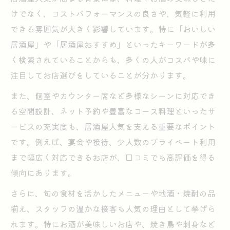
居酒屋が人気となるメニューの傾向と魅力
けでなく、コストパフォーマンスの良さや、気軽に利用
を知る
できる雰囲気が大きく影響しています。特に「おいしい
居酒屋人気ランキング常連店のこだわりポ
居酒屋」や「居酒屋おすすめ」といったキーワードが多
イント
く検索されていることからも、多くの人がコスパや味に
居酒屋の雰囲気が人気を左右する理由を紹
注目してお店選びをしていることが分かります。
介
また、個室やカウンター席など多様なシーンに対応でき
居酒屋人気はサービスと居心地の良さが決
る空間設計、ネット予約や豊富なコース料理といったサ
め手
ービスの充実度も、居酒屋人気を支える重要なポイント
居酒屋人気店のおすすめポイントを実体験
です。例えば、宴会や接待、少人数のプライベート利用
で解説
まで幅広く対応できるお店が、口コミでも高評価を得る
傾向にあります。
人気居酒屋で外せない定番メニュー集
居酒屋人気メニューランキング上位の秘密
さらに、旬の食材を活かしたメニューや地酒・焼酎の品
とは
揃え、スタッフの温かな接客も人気の理由として挙げら
居酒屋で愛される定番メニューの選び方ガ
れます。特にお酒が美味しいお店や、焼き鳥や刺身など