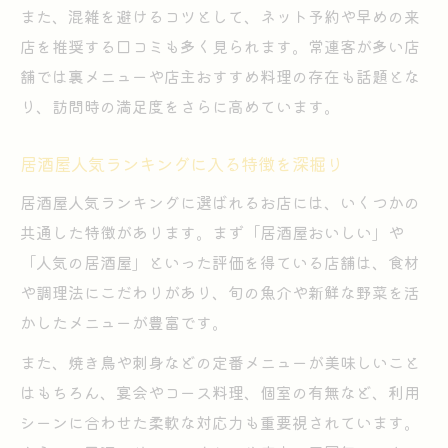
また、混雑を避けるコツとして、ネット予約や早めの来
居酒屋で知っておきたい人気の暗黙ルール
店を推奨する口コミも多く見られます。常連客が多い店
集
舗では裏メニューや店主おすすめ料理の存在も話題とな
居酒屋人気店でも役立つスマートな行動術
り、訪問時の満足度をさらに高めています。
雰囲気抜群な居酒屋で楽しむコツ紹介
居酒屋人気店で雰囲気を満喫する楽しみ方
居酒屋人気ランキングに入る特徴を深掘り
居酒屋人気が集まる空間づくりの秘訣とは
居酒屋人気ランキングに選ばれるお店には、いくつかの
居酒屋人気ランキング店の楽しみ方を伝授
共通した特徴があります。まず「居酒屋おいしい」や
居酒屋で人気を集める雰囲気に注目した選
「人気の居酒屋」といった評価を得ている店舗は、食材
び方
や調理法にこだわりがあり、旬の魚介や新鮮な野菜を活
居酒屋人気スポットで会話を弾ませるコツ
かしたメニューが豊富です。
解説
また、焼き鳥や刺身などの定番メニューが美味しいこと
人気ランキング上位の居酒屋体験術
はもちろん、宴会やコース料理、個室の有無など、利用
居酒屋人気ランキング上位店を楽しむ方法
シーンに合わせた柔軟な対応力も重要視されています。