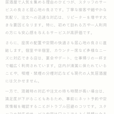
居酒屋で人気を集める理由のひとつが、スタッフのサー
ビスの良さと居心地の良さです。丁寧な接客や細やかな
気配り、注文への迅速な対応は、リピーターを増やす大
きな要因となります。特に、初めて訪れる方や一人利用
の方にも安心感を与えるサービスが高評価です。
さらに、座席の配置や空間の快適さも居心地の良さに直
結します。個室や半個室、カウンター席など多様なニー
ズに対応できる店は、宴会やデート、仕事帰りの一杯ま
で幅広く利用されています。店内が清潔に保たれている
ことや、喫煙・禁煙の分煙対応なども現代の人気居酒屋
には欠かせません。
一方で、混雑時の対応や注文の待ち時間が長い場合は、
満足度が下がることもあるため、事前にネット予約や空
席情報を確認することがトラブル回避のコツです。スタ
ッフの対応やサービス内容は口コミでもよく話題になる