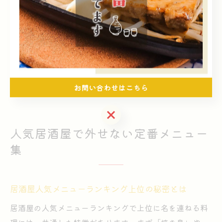
ューや季節の食材を使った料理は、リピーターの楽しみ
の一つです。
利用時の注意点として、人気店は混雑が予想されるた
め、ネット予約や事前の空席確認が推奨されます。自分
の目的や好みに合った居酒屋を選ぶことで、満足度の高
い時間を過ごすことができるでしょう。
お問い合わせはこちら
お問い合わせはこちら
人気居酒屋で外せない定番メニュー
集
居酒屋人気メニューランキング上位の秘密とは
居酒屋の人気メニューランキングで上位に名を連ねる料