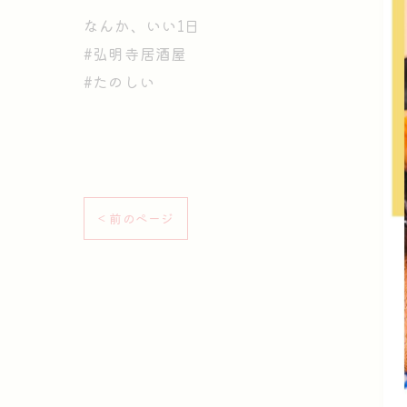
なんか、いい1日
#弘明寺居酒屋
#たのしい
< 前のページ