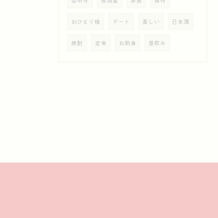
弘明寺
居酒屋
家族
接待
おひとり様
デート
楽しい
日本酒
焼酎
定食
お刺身
昼飲み