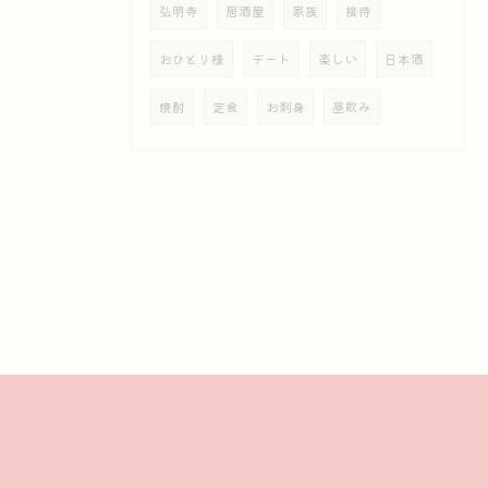
弘明寺
居酒屋
家族
接待
おひとり様
デート
楽しい
日本酒
焼酎
定食
お刺身
昼飲み